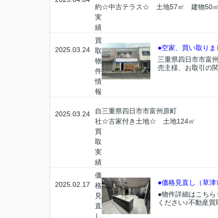
約
☆中古テラス☆ 土地57㎡ 建物50
実
績
買
●空家、買い取りま
2025.03.24
取
三重県四日市市富
物
売主様、お取引の関
件
情
報
自
三重県四日市市富州原町
2025.03.24
社
☆古家付き土地☆ 土地124㎡
買
取
実
績
価
●価格見直し（草津
2025.02.17
格
●物件詳細はこち
見
ください♪不動産買
直
し