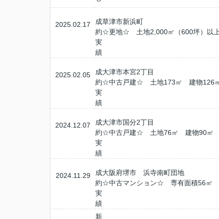
成
草津市新浜町
2025.02.17
約
☆更地☆ 土地2,000㎡（600坪）以
実
績
成
大津市本宮2丁目
2025.02.05
約
☆中古戸建☆ 土地173㎡ 建物126
実
績
成
大津市国分2丁目
2024.12.07
約
☆中古戸建☆ 土地76㎡ 建物90㎡ 
実
績
成
大阪府堺市 浜寺南町団地
2024.11.29
約
☆中古マンション☆ 専有面積56㎡ 1
実
績
新