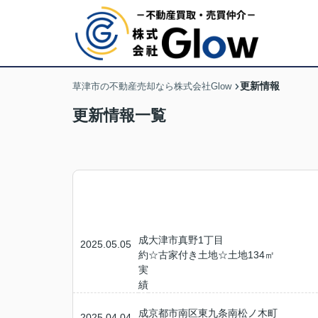
更新情報
草津市の不動産売却なら株式会社Glow
更新情報一覧
成
大津市真野1丁目
2025.05.05
約
☆古家付き土地☆土地134㎡
実
績
成
京都市南区東九条南松ノ木町
2025.04.04