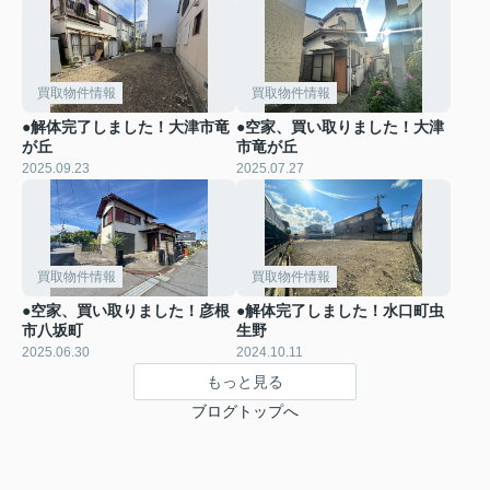
買取物件情報
買取物件情報
●解体完了しました！大津市竜
●空家、買い取りました！大津
が丘
市竜が丘
2025.09.23
2025.07.27
買取物件情報
買取物件情報
●空家、買い取りました！彦根
●解体完了しました！水口町虫
市八坂町
生野
2025.06.30
2024.10.11
もっと見る
ブログトップへ