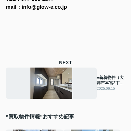
mail：info@glow-e.co.jp
NEXT
●新着物件（大
津市本宮2丁
目 リフォー
2025.06.15
ム物件）
”買取物件情報”おすすめ記事