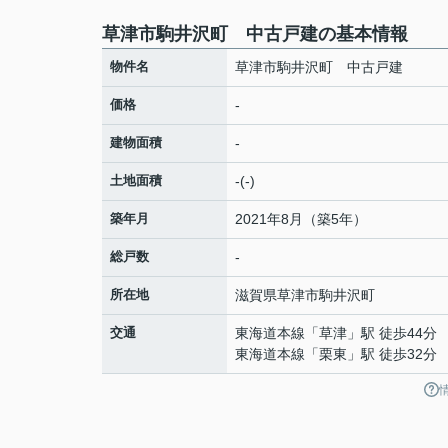
草津市駒井沢町 中古戸建の基本情報
物件名
草津市駒井沢町 中古戸建
価格
-
建物面積
-
土地面積
-(-)
築年月
2021年8月（築5年）
総戸数
-
所在地
滋賀県
草津市
駒井沢町
交通
東海道本線
「
草津
」駅 徒歩44分
東海道本線
「
栗東
」駅 徒歩32分