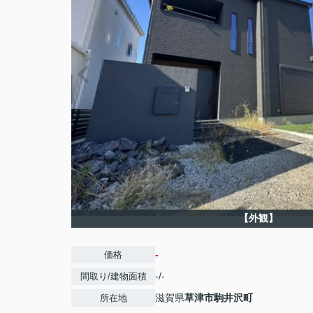
【外観】
-
価格
-/-
間取り/建物面積
滋賀県
草津市
駒井沢町
所在地