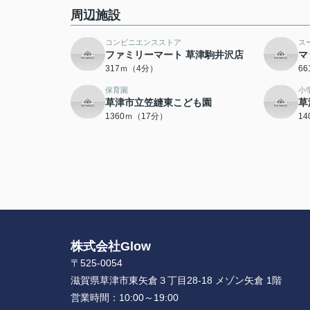
周辺施設
コンビニエンスストア
ス
ファミリーマート 草津駒井沢店
マ
317ｍ（4分）
6
保育園
小
草津市立笠縫東こども園
草
1360ｍ（17分）
1
株式会社Glow
〒525-0054
滋賀県草津市東矢倉３丁目28-18 メゾン矢倉 1階
営業時間：
10:00～19:00