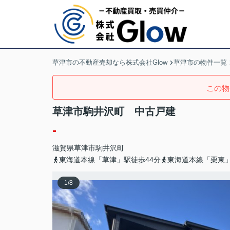
草津市の不動産売却なら株式会社Glow
草津市の物件一覧
この物
草津市駒井沢町 中古戸建
-
滋賀県
草津市
駒井沢町
東海道本線「草津」駅徒歩44分
東海道本線「栗東」
1
/
8