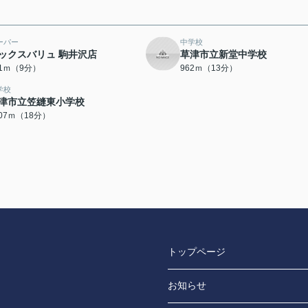
ーパー
中学校
ックスバリュ 駒井沢店
草津市立新堂中学校
61ｍ（9分）
962ｍ（13分）
学校
津市立笠縫東小学校
407ｍ（18分）
トップページ
お知らせ